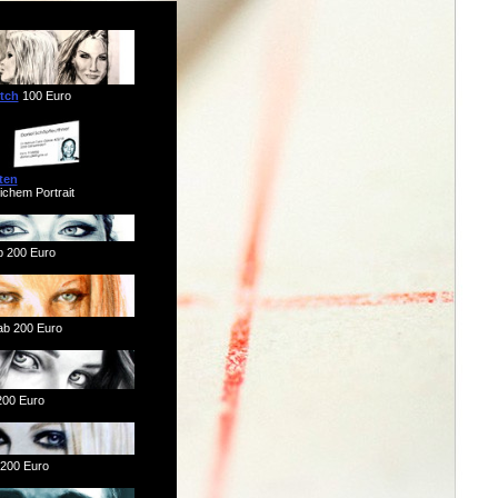
tch
100 Euro
ten
ichem Portrait
 200 Euro
b 200 Euro
200 Euro
200 Euro