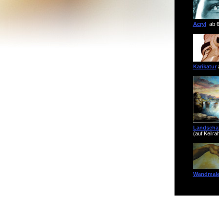
Acryl
ab 6
Karikatur
Landschaf
(auf Keilr
Wandmale