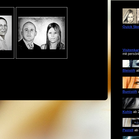
Quick Ske
Visitenkar
mit persönl
Bleistift
ab
Buntstift
a
Kohle
ab 
Pastell
ab 